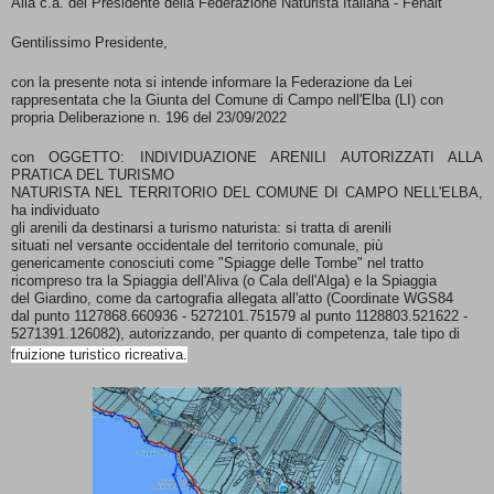
Alla c.a. del Presidente della Federazione Naturista Italiana - Fenait
Gentilissimo Presidente,
con la presente nota si intende informare la Federazione da Lei
rappresentata che la Giunta del Comune di Campo nell'Elba (LI) con
propria Deliberazione n. 196 del 23/09/2022
con OGGETTO: INDIVIDUAZIONE ARENILI AUTORIZZATI ALLA
PRATICA DEL TURISMO
NATURISTA NEL TERRITORIO DEL COMUNE DI CAMPO NELL'ELBA,
ha individuato
gli arenili da destinarsi a turismo naturista: si tratta di arenili
situati nel versante occidentale del territorio comunale, più
genericamente conosciuti come "Spiagge delle Tombe" nel tratto
ricompreso tra la Spiaggia dell'Aliva (o Cala dell'Alga) e la Spiaggia
del Giardino, come da cartografia allegata all'atto (Coordinate WGS84
dal punto 1127868.660936 - 5272101.751579 al punto 1128803.521622 -
5271391.126082), autorizzando, per quanto di competenza, tale tipo di
fruizione turistico ricreativa.