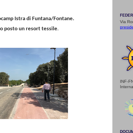
FEDER
camp Istra di Funtana/Fontane.
Via Ro
presid
posto un resort tessile
.
INF-FN
Intern
DOCUM