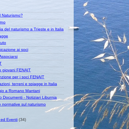
il Naturismo?
amo
ia del naturismo a Trieste e in Italia
agge
tuto
cazione ai soci
ssociarsi
T
 giovani FENAIT
zione per i soci FENAIT
zioni, terreni e spiagge in Italia
io a Romano Mantani
o Documenti - Notiziari Liburnia
e normative sul naturismo
à ed Eventi
(34)