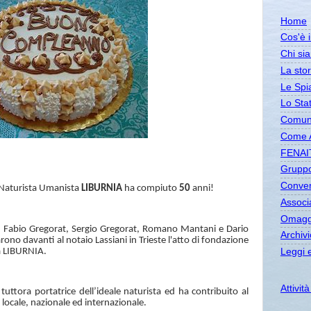
Home
Cos'è 
Chi si
La stor
Le Spi
Lo Sta
Comuni
Come A
FENAI
Gruppo
Conven
 Naturista Umanista
LIBURNIA
ha compiuto
50
anni!
Associa
Omagg
, Fabio Gregorat, Sergio Gregorat, Romano Mantani e Dario
Archivi
arono davanti al notaio Lassiani in Trieste l'atto di fondazione
a LIBURNIA.
Leggi 
Attivit
 tuttora portatrice dell’ideale naturista ed ha contribuito al
o locale, nazionale ed internazionale.