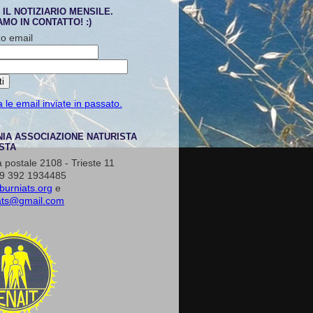
 IL NOTIZIARIO MENSILE.
MO IN CONTATTO! :)
zo email
le email inviate in passato.
NIA ASSOCIAZIONE NATURISTA
STA
a postale 2108 - Trieste 11
39 392 1934485
burniats.org
e
iats@gmail.com