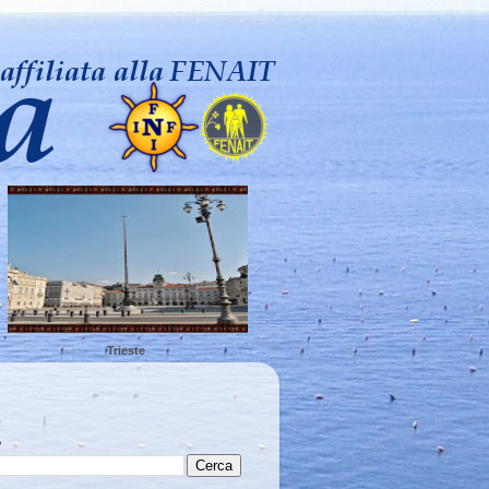
Trieste
A