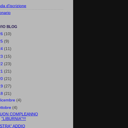
a d'iscrizione
onario
VIO BLOG
26
(10)
25
(9)
24
(11)
23
(15)
22
(23)
21
(21)
20
(21)
19
(27)
18
(21)
dicembre
(4)
ottobre
(4)
UON COMPLEANNO
"LIBURNIA"!!!
ISTRA" ADDIO