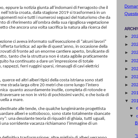
Domand
o, eppure la notizia giunta all’indomani di Ferragosto che il
ll’Istria croata, dalla stagione 2019 si trasformerà in un
Questi
e sgomenti noi e tutti i numerosi seguaci del Naturismo che da
to di riferimento all’ombra della sua rigogliosa vegetazione
etto che ancora una volta sacrifica la natura alla ricerca del
ARCHI
►
20
irezione ci aveva informato sull’esecuzione di “alcuni lavori”
►
20
offerta turistica: ad aprile di quest’anno, in occasione della
 trovati di fronte ad un enorme cantiere aperto, brulicante di
►
20
utto, tanto che la struttura non è stata agibile praticamente
►
20
seguito ha continuato a dare un’impressione di totale
appezzi, ferri ruggini sparsi, rimasugli di cavi elettrici
►
20
►
20
 querce ed altri alberi tipici della costa istriana sono stati
►
20
orme strada larga oltre 20 metri che corre lungo l’intero
onica
quanto assurdamente inutile, completa di rotonde e
►
20
ttraversare se non in virtù di pochissimi varchi, e che isola di
quella a mare.
▼
20
►
destinate alle tende, che qualche lungimirante progettista
uardare alberi e sottobosco, sono state totalmente sbancate
▼
y”: una desolante teoria di riquadri di ghiaia, tutti uguali,
B
 di una sorridente vacanza richiamano l’immagine di un
"
a definitiva trasformazione: altre migliaia di alberi verranno