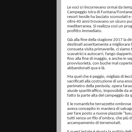
Le voci si rincorrevano ormai da temp
Campeggio Istra di Funtana/Fontane ne
resort tessile ha lasciato sconsolati 
oltre 40 anni trovavano un sicuro pun
mediterranea. Si realizza così un prog
profitto immediato.
Già alla fine della stagione 2017 la d
destinati asseritamente a migliorare l’
consueta visita primaverile, ci siamo
scavatrici e autocarri, fango dappert
fino alla fine di maggio, e anche in 
provvisorietà, con buche mal coperte, r
abbandonati qua e là.
Ma quel che è peggio, migliaia di lecci,
sacrificati alla costruzione di una en
perimetro della penisola, opera fara
aiuole spartitraffico, impossibile da a
fatto la parte alta del campeggio da 
E le romantiche terrazzette ombrose 
aveva concepito in maniera di salvag
per fare posto a nuove piazzole “luxur
tutti senza un filo d’ombra, che più
accampamento di terremotati.
E quest’estate è giunta la notizia dell