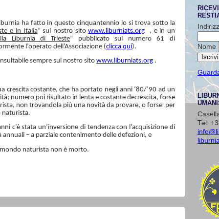
RICEVI
RESTIA
urnia ha fatto in questo cinquantennio lo si trova sotto la
Indiriz
te e in Italia
” sul nostro sito
www.liburniats.org
, e in un
la Liburnia di Trieste
” pubblicato sul numero 61 di
Nome
rmente l’operato dell’Associazione (
clicca qui
).
consultabile sempre sul nostro sito
www.liburniats.org
.
Guarda 
una crescita costante, che ha portato negli anni ‘80/’90 ad un
LIBUR
ità; numero poi risultato in lenta e costante decrescita, forse
UMANI
rista, non trovandola più una novità da provare, o forse
per
 naturista.
Casell
Tel: +
anni c’è stata un’inversione di tendenza con l’acquisizione di
info@li
ità annuali – a parziale contenimento delle defezioni, e
liburn
il mondo naturista non è morto.