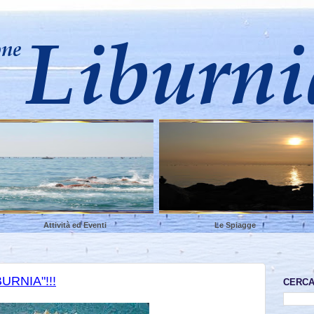
Attività ed Eventi
Le Spiagge
RNIA"!!!
CERC