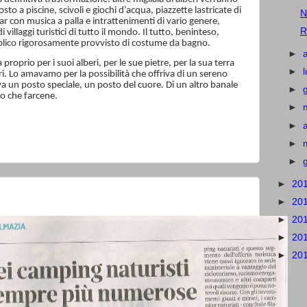
sto a piscine, scivoli e giochi d’acqua, piazzette lastricate di
N
r con musica a palla e intrattenimenti di vario genere,
R
villaggi turistici di tutto il mondo. Il tutto, beninteso,
lico rigorosamente provvisto di costume da bagno.
►
oprio per i suoi alberi, per le sue pietre, per la sua terra
►
epri. Lo amavamo per la possibilità che offriva di un sereno
a un posto speciale, un posto del cuore. Di un altro banale
►
io che farcene.
►
►
►
►
►
20
►
20
►
20
►
20
►
20