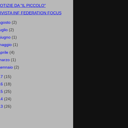
OTIZIE DA "IL PICCOLO"
IVISTA INF FEDERATION FOCUS
agosto
(2)
luglio
(2)
giugno
(1)
maggio
(1)
aprile
(4)
marzo
(1)
gennaio
(2)
17
(15)
16
(18)
15
(25)
14
(24)
13
(26)