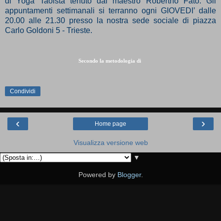
di Yoga Taoista tenuto dal maestro Robertho Fato. Gli
appuntamenti settimanali si terranno ogni GIOVEDI’ dalle
20.00 alle 21.30 presso la nostra sede sociale di piazza
Carlo Goldoni 5 - Trieste.
Secondo la metodologia di
Condividi
‹
›
Home page
Visualizza versione web
▼
Powered by
Blogger
.