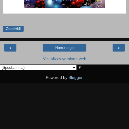
Condividi
‹
›
Home page
Visualizza versione web
▼
Powered by
Blogger
.