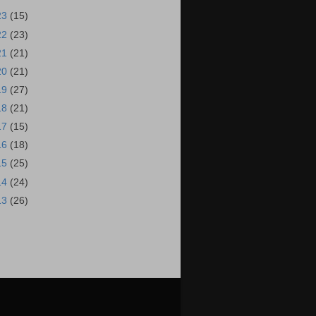
23
(15)
22
(23)
21
(21)
20
(21)
19
(27)
18
(21)
17
(15)
16
(18)
15
(25)
14
(24)
13
(26)