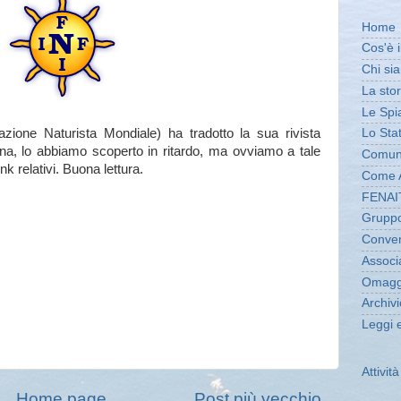
Home
Cos'è 
Chi si
La stor
Le Spi
zione Naturista Mondiale) ha tradotto la sua rivista
Lo Sta
na, lo abbiamo scoperto in ritardo, ma ovviamo a tale
Comuni
k relativi. Buona lettura.
Come A
FENAI
Gruppo
Conven
Associa
Omagg
Archivi
Leggi 
Attivit
Home page
Post più vecchio