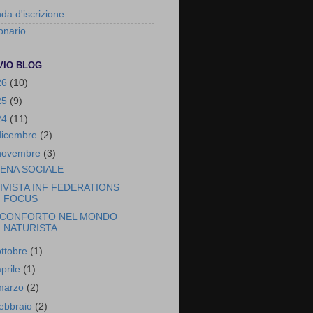
a d'iscrizione
onario
VIO BLOG
26
(10)
25
(9)
24
(11)
dicembre
(2)
novembre
(3)
ENA SOCIALE
IVISTA INF FEDERATIONS
FOCUS
CONFORTO NEL MONDO
NATURISTA
ottobre
(1)
aprile
(1)
marzo
(2)
febbraio
(2)