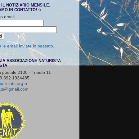
 IL NOTIZIARIO MENSILE.
MO IN CONTATTO! :)
zo email
le email inviate in passato.
NIA ASSOCIAZIONE NATURISTA
STA
a postale 2108 - Trieste 11
39 392 1934485
burniats.org
e
iats@gmail.com