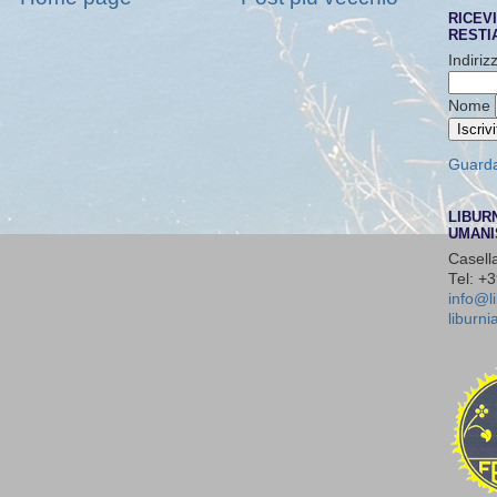
RICEVI
RESTIA
Indiriz
Nome
Guarda 
LIBUR
UMANI
Casell
Tel: +
info@li
liburn