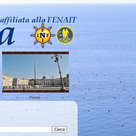
Trieste
A