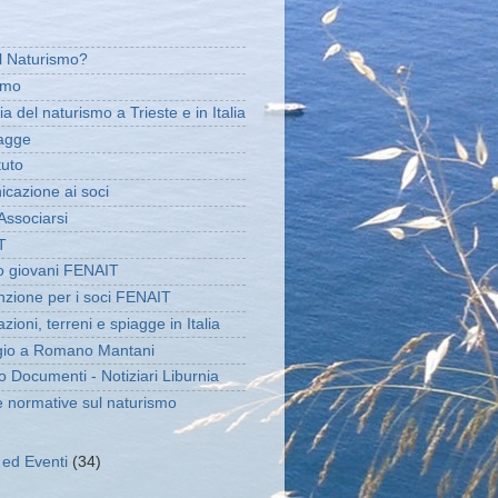
il Naturismo?
amo
ia del naturismo a Trieste e in Italia
agge
tuto
cazione ai soci
ssociarsi
T
 giovani FENAIT
zione per i soci FENAIT
zioni, terreni e spiagge in Italia
io a Romano Mantani
o Documenti - Notiziari Liburnia
e normative sul naturismo
à ed Eventi
(34)