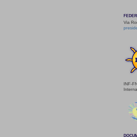
FEDER
Via Ro
presid
INF-FN
Intern
DOCUM