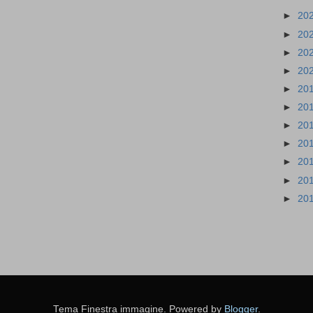
►
20
►
20
►
20
►
20
►
20
►
20
►
20
►
20
►
20
►
20
►
20
Tema Finestra immagine. Powered by
Blogger
.