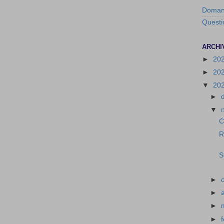
Domand
Questi
ARCHI
►
20
►
20
▼
20
►
▼
C
R
S
►
►
►
►