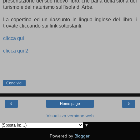
presentazione del suo nuovo libro, che parla della storia del
turismo e del naturismo sull'isola di Arbe.
La copertina ed un riassunto in lingua inglese del libro li
trovate cliccando sui link sottostanti.
clicca qui
clicca qui 2
Condividi
‹
›
Home page
Visualizza versione web
▼
Powered by
Blogger
.